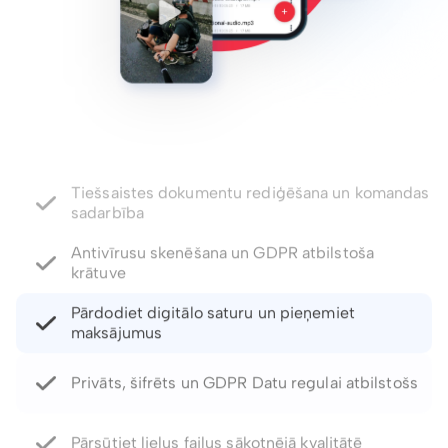
Antivīrusu skenēšana un GDPR atbilstoša
krātuve
Pārdodiet digitālo saturu un pieņemiet
maksājumus
Privāts, šifrēts un GDPR Datu regulai atbilstošs
Pārsūtiet lielus failus sākotnējā kvalitātē
Paroles aizsargātas saites un derīguma termiņa