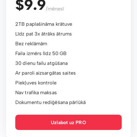
$9.9
/mēnesī
2TB paplašināma krātuve
Līdz pat 3x ātrāks ātrums
Bez reklāmām
Faila izmērs līdz 50 GB
30 dienu failu atgūšana
Ar paroli aizsargātas saites
Piekļuves kontrole
Nav trafika maksas
Dokumentu rediģēšana pārlūkā
Uzlabot uz PRO