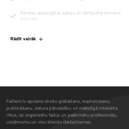
kontrole
Atjaunojiet izdzēstos failus un failu versijas līdz
pat 5 gadiem
Integrēts E-paraksts. Komentāri un failu
ietagošana
Rādīt vairāk
Atspējot lejupielādes ar tikai skatīšanas piekļuvi
Failiem.lv apvieno drošu glabāšanu, koplietošanu,
publicēšanu, satura pārvaldību un mākslīgā intelekta
rīkus, lai organizētu failus un paātrinātu profesionāļu,
uzņēmumu un viņu klientu darbplūsmas.