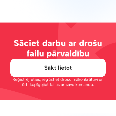
Sāciet darbu ar drošu
failu pārvaldību
Sākt lietot
Reģistrējieties, iegūstiet drošu mākoņkrātuvi un
ērti kopīgojiet failus ar savu komandu.