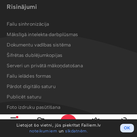
Risinājumi
Failu sinhronizācija
Mākslīgā intelekta darbplūsmas
Dokumentu vadības sistēma
Šifrētas dublējumkopijas
Serveri un privātā mākoņdatošana
Failu ielādes formas
Pārdot digitālo saturu
Publicēt saturu
Foto izdruku pasūtīšana
Bergafoto drukas produkti
Lietojot šo vietni, jūs piekrītat Failiem.lv
OK
Izvēlne
Mani faili
PRO
Ieiet
noteikumiem
un
sīkdatnēm.