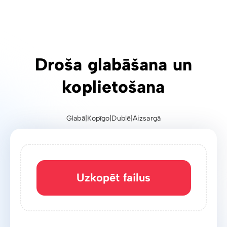
Droša glabāšana un
koplietošana
Glabā
|
Kopīgo
|
Dublē
|
Aizsargā
Uzkopēt failus