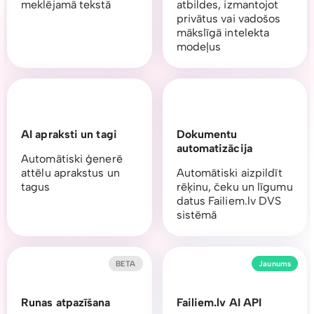
meklējamā tekstā
atbildes, izmantojot
privātus vai vadošos
mākslīgā intelekta
modeļus
AI apraksti un tagi
Dokumentu
automatizācija
Automātiski ģenerē
attēlu aprakstus un
Automātiski aizpildīt
tagus
rēķinu, čeku un līgumu
datus Failiem.lv DVS
sistēmā
BETA
Jaunums
Runas atpazīšana
Failiem.lv AI API