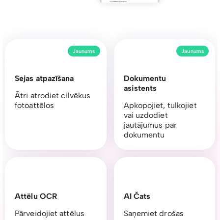
Jaunums
Jaunums
Sejas atpazīšana
Dokumentu
asistents
Ātri atrodiet cilvēkus
fotoattēlos
Apkopojiet, tulkojiet
vai uzdodiet
jautājumus par
dokumentu
Attēlu OCR
AI Čats
Pārveidojiet attēlus
Saņemiet drošas