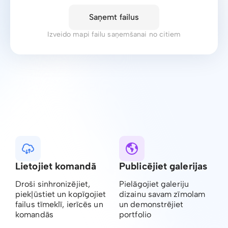
Saņemt failus
Izveido mapi failu saņemšanai no citiem
Lietojiet komandā
Publicējiet galerijas
Droši sinhronizējiet,
Pielāgojiet galeriju
piekļūstiet un kopīgojiet
dizainu savam zīmolam
failus tīmeklī, ierīcēs un
un demonstrējiet
komandās
portfolio