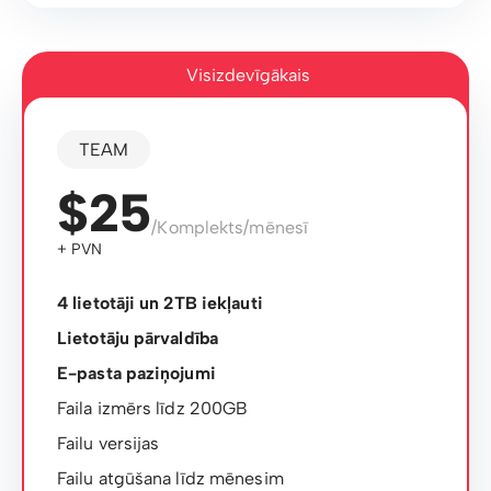
Visizdevīgākais
TEAM
$25
/Komplekts/mēnesī
+ PVN
4 lietotāji un 2TB iekļauti
Lietotāju pārvaldība
E-pasta paziņojumi
Faila izmērs līdz 200GB
Failu versijas
Failu atgūšana līdz mēnesim