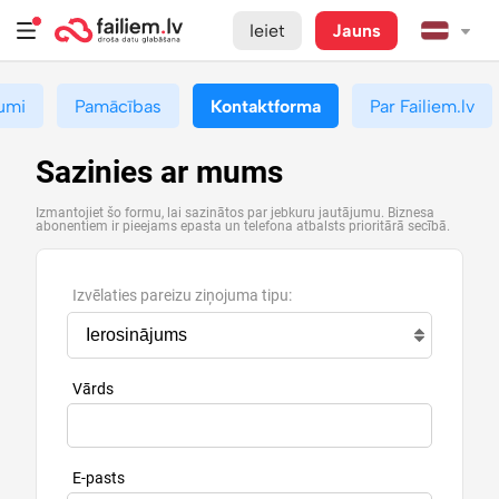
Ieiet
Jauns
umi
Pamācības
Kontaktforma
Par Failiem.lv
Sazinies ar mums
Izmantojiet šo formu, lai sazinātos par jebkuru jautājumu. Biznesa
abonentiem ir pieejams epasta un telefona atbalsts prioritārā secībā.
Izvēlaties pareizu ziņojuma tipu:
Vārds
E-pasts