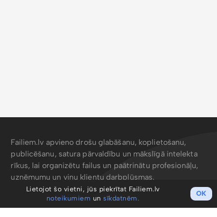
Failiem.lv apvieno drošu glabāšanu, koplietošanu,
publicēšanu, satura pārvaldību un mākslīgā intelekta
rīkus, lai organizētu failus un paātrinātu profesionāļu,
uzņēmumu un viņu klientu darbplūsmas.
Lietojot šo vietni, jūs piekrītat Failiem.lv
OK
noteikumiem
un
sīkdatnēm.