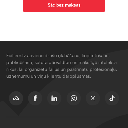
Sāc bez maksas
Failiem.lv apvieno drošu glabāšanu, koplietošanu,
publicēšanu, satura pārvaldību un mākslīgā intelekta
rīkus, lai organizētu failus un paātrinātu profesionāļu,
uzņēmumu un viņu klientu darbplūsmas.