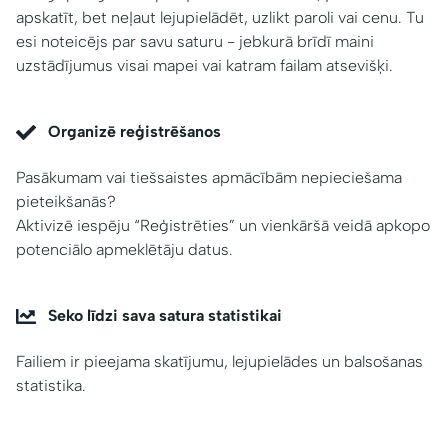
apskatīt, bet neļaut lejupielādēt, uzlikt paroli vai cenu. Tu
esi noteicējs par savu saturu - jebkurā brīdī maini
uzstādījumus visai mapei vai katram failam atsevišķi.
Organizē reģistrēšanos
Pasākumam vai tiešsaistes apmācībām nepieciešama
pieteikšanās?
Aktivizē iespēju “Reģistrēties” un vienkāršā veidā apkopo
potenciālo apmeklētāju datus.
Seko līdzi sava satura statistikai
Failiem ir pieejama skatījumu, lejupielādes un balsošanas
statistika.