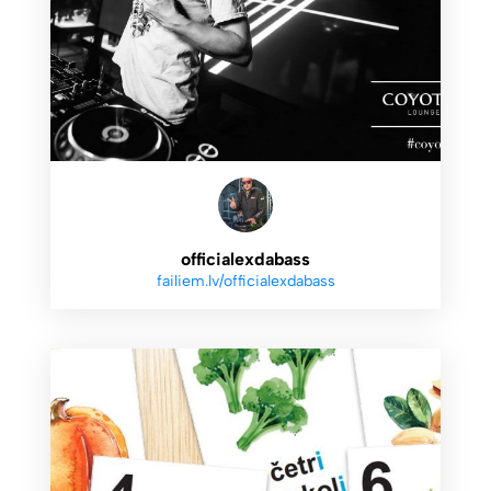
officialexdabass
failiem.lv/officialexdabass