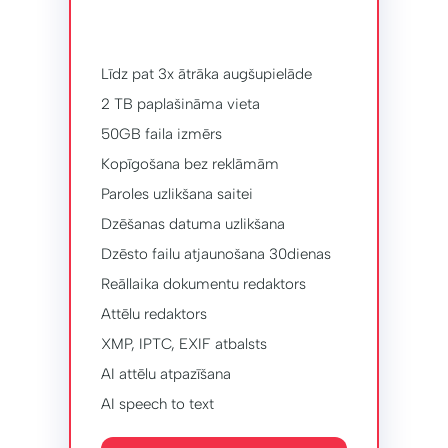
Līdz pat 3x ātrāka augšupielāde
2 TB paplašināma vieta
50GB faila izmērs
Kopīgošana bez reklāmām
Paroles uzlikšana saitei
Dzēšanas datuma uzlikšana
Dzēsto failu atjaunošana 30dienas
Reāllaika dokumentu redaktors
Attēlu redaktors
XMP, IPTC, EXIF ​​atbalsts
AI attēlu atpazīšana
AI speech to text