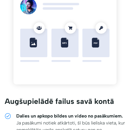
Augšupielādē failus savā kontā
Dalies un apkopo bildes un video no pasākumiem.
Ja pasākumi notiek atkārtoti, šī būs lieliska vieta, kur
apmeklētājs varēs apskatīt saturu gan no