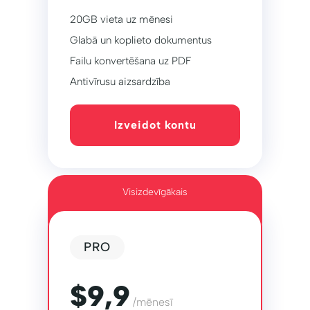
20GB vieta uz mēnesi
Glabā un koplieto dokumentus
Failu konvertēšana uz PDF
Antivīrusu aizsardzība
Izveidot kontu
Visizdevīgākais
PRO
$9,9
/mēnesī