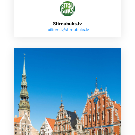
Stirnubuks.lv
failiem.lv/stirnubuks.lv