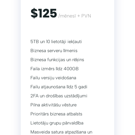
$125
/mēnesī + PVN
5TB un 10 lietotāji iekļauti
Biznesa serveru līmenis
Biznesa funkcijas un rēķins
Faila izmērs līdz 400GB
Failu versiju veidošana
Failu atjaunošana līdz 5 gadi
2FA un drošības uzstādījumi
Pilna aktivitāšu vēsture
Prioritārs biznesa atbalsts
Lietotāju grupu pārvaldība
Masveida satura atpazīšana un