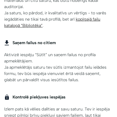
materiālus un citu saturu, kas būtu noderīgs kādai
auditorijai.
Ja saturs, ko pārdod, ir kvalitatīvs un vērtīgs - to varēs
iegādāties ne tikai tavā profilā, bet arī
kopīgajā failu
katalogā “Bibliotēka”
.
Saņem failus no citiem
Aktivizē iespēju “Sūtīt” un saņem failus no profila
apmeklētājiem.
Ja apmeklētājs saturu tev sūtīs izmantojot failu ielādes
formu, tev būs iespēja vienuviet ērtā veidā saņemt,
glabāt un pārvaldīt visus iesūtītos failus.
Kontrolē piekļuves iespējas
Izlem pats kā vēlies dalīties ar savu saturu. Tev ir iespēja
sniegt pilnīgi brīvu piekļuvi saviem failiem, ļaut tikai