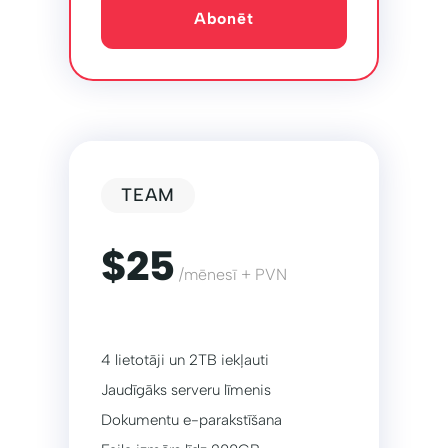
Abonēt
TEAM
$25
/mēnesī + PVN
4 lietotāji un 2TB iekļauti
Jaudīgāks serveru līmenis
Dokumentu e-parakstīšana