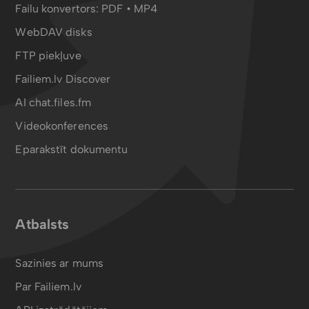
Failu konvertors:
PDF
•
MP4
WebDAV disks
FTP piekļuve
Failiem.lv Discover
AI chat.files.fm
Videokonferences
Eparakstīt dokumentu
Atbalsts
Sazinies ar mums
Par Failiem.lv