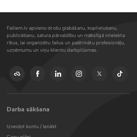
Failiem.lv apvieno drošu glabāšanu, koplietošanu,
publicēšanu, satura pārvaldību un mākslīgā intelekta
rīkus, lai organizētu failus un paātrinātu profesionāļu,
uzņēmumu un viņu klientu darbplūsmas.
Darba sākšana
Izveidot kontu / Ienākt
Cenu plāni