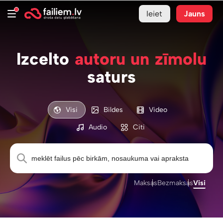
Ieiet
Jauns
Izcelto
autoru un zīmolu
saturs
Visi
Bildes
Video
Audio
Citi
Maksas
Bezmaksas
Visi