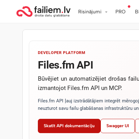
Risinājumi
PRO
B
DEVELOPER PLATFORM
Files.fm API
Būvējiet un automatizējiet drošas fai
izmantojot Files.fm API un MCP.
Files.fm API ļauj izstrādātājiem integrēt mērog
neuzturot savu failu glabāšanas infrastruktūru u
Skatīt API dokumentāciju
Swagger UI