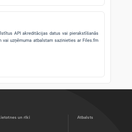
lstītus API akreditācijas datus vai pierakstīšanās
 vai uzņēmuma atbalstam sazinieties ar Files.fm
Lietotnes un rīki
Atbalsts