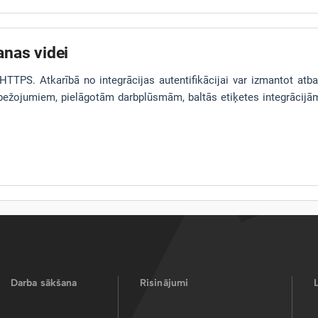
anas videi
TTPS. Atkarībā no integrācijas autentifikācijai var izmantot atba
bežojumiem, pielāgotām darbplūsmām, baltās etiķetes integrācijām
Darba sākšana
Risinājumi