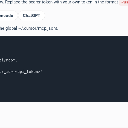
low. Replace the bearer token with your own token in the format
<u
encode
ChatGPT
the global ~/.cursor/mcp.json).
i/mcp",

r_id>:<api_token>"
