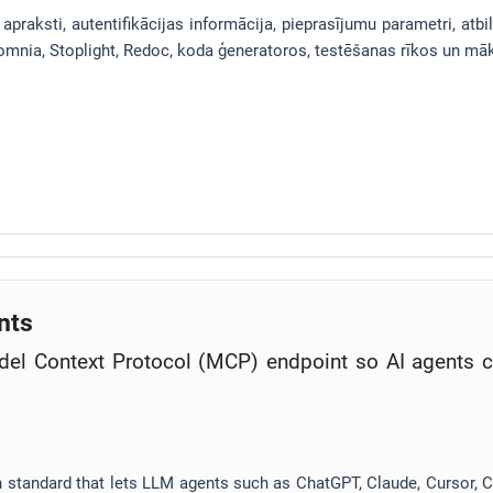
apraksti, autentifikācijas informācija, pieprasījumu parametri, atb
omnia, Stoplight, Redoc, koda ģeneratoros, testēšanas rīkos un māk
nts
el Context Protocol (MCP) endpoint so AI agents ca
standard that lets LLM agents such as ChatGPT, Claude, Cursor, 