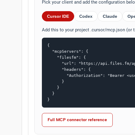
Pick your client and add the configuration be
Cursor IDE
Codex
Claude
Op
Add this to your project .cursor/mcp.json (or 
{

  "mcpServers": {

    "filesfm": {

      "url": "https://api.files.fm/ap
      "headers": {

        "Authorization": "Bearer <use
      }

    }

  }

}
Full MCP connector reference