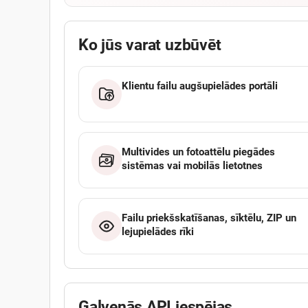
Ko jūs varat uzbūvēt
Klientu failu augšupielādes portāli
Multivides un fotoattēlu piegādes
sistēmas vai mobilās lietotnes
Failu priekšskatīšanas, sīktēlu, ZIP un
lejupielādes rīki
Galvenās API iespējas