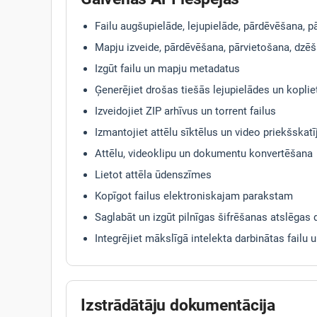
Failu augšupielāde, lejupielāde, pārdēvēšana, 
Mapju izveide, pārdēvēšana, pārvietošana, dzē
Izgūt failu un mapju metadatus
Ģenerējiet drošas tiešās lejupielādes un kopli
Izveidojiet ZIP arhīvus un torrent failus
Izmantojiet attēlu sīktēlus un video priekšskat
Attēlu, videoklipu un dokumentu konvertēšana
Lietot attēla ūdenszīmes
Kopīgot failus elektroniskajam parakstam
Saglabāt un izgūt pilnīgas šifrēšanas atslēgas 
Integrējiet mākslīgā intelekta darbinātas failu
Izstrādātāju dokumentācija