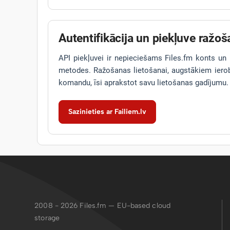
Autentifikācija un piekļuve ražoš
API piekļuvei ir nepieciešams Files.fm konts un H
metodes. Ražošanas lietošanai, augstākiem iero
komandu, īsi aprakstot savu lietošanas gadījumu.
Sazinieties ar Failiem.lv
2008 - 2026
Files.fm — EU-based cloud
storage