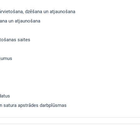
pārvietošana, dzēšana un atjaunošana
šana un atjaunošana
etošanas saites
ījumus
datus
 un satura apstrādes darbplūsmas