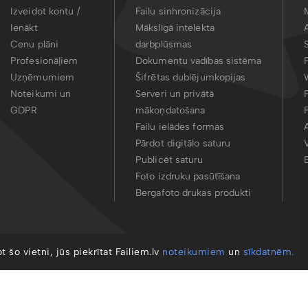
Izveidot kontu /
Failu sinhronizācija
Ienākt
Mākslīgā intelekta
Cenu plāni
darbplūsmas
Profesionāļiem
Dokumentu vadības sistēma
Uzņēmumiem
Šifrētas dublējumkopijas
Noteikumi un
Serveri un privātā
GDPR
mākoņdatošana
Failu ielādes formas
Pārdot digitālo saturu
Publicēt saturu
Foto izdruku pasūtīšana
Bergafoto drukas produkti
ot šo vietni, jūs piekrītat Failiem.lv
noteikumiem
un
sīkdatnēm.