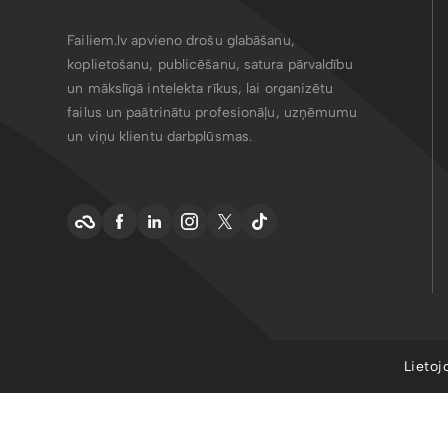
Failiem.lv apvieno drošu glabāšanu,
koplietošanu, publicēšanu, satura pārvaldību
un mākslīgā intelekta rīkus, lai organizētu
failus un paātrinātu profesionāļu, uzņēmumu
un viņu klientu darbplūsmas.
Lietoj