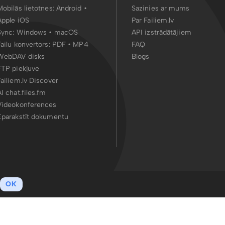
Mobilās lietotnes:
Android
•
Sazinies ar mums
Apple iOS
Par Failiem.lv
Sync:
Windows • macOS
API izstrādātājiem
Failu konvertors:
PDF
•
MP4
FAQ
WebDAV disks
Blogs
FTP piekļuve
Failiem.lv Discover
AI chat.files.fm
Videokonferences
Eparakstīt dokumentu
OK