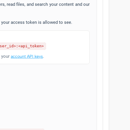
s, read files, and search your content and our
at your access token is allowed to see.
ser_id>:<api_token>
n your
.
account API keys