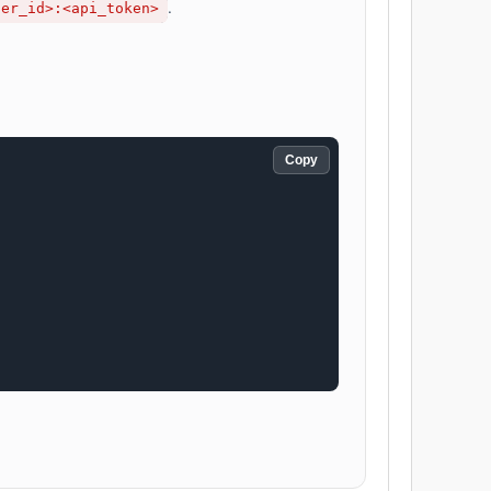
.
ser_id>:<api_token>
Copy