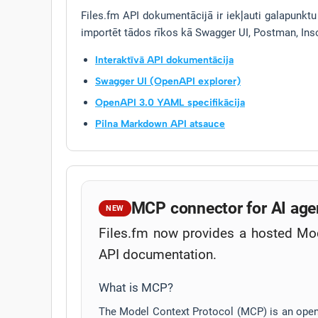
Files.fm API dokumentācijā ir iekļauti galapunktu 
importēt tādos rīkos kā Swagger UI, Postman, Ins
Interaktīvā API dokumentācija
Swagger UI (OpenAPI explorer)
OpenAPI 3.0 YAML specifikācija
Pilna Markdown API atsauce
MCP connector for AI age
NEW
Files.fm now provides a hosted Mod
API documentation.
What is MCP?
The Model Context Protocol (MCP) is an open 