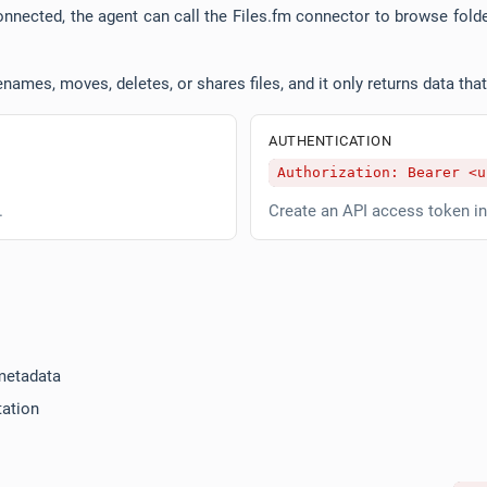
nnected, the agent can call the Files.fm connector to browse folder
enames, moves, deletes, or shares files, and it only returns data th
AUTHENTICATION
Authorization: Bearer <u
.
Create an API access token i
 metadata
ation