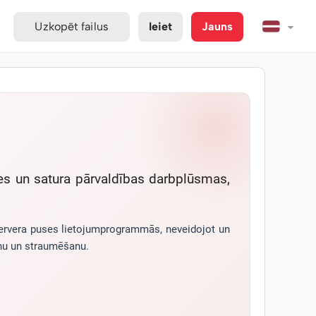
Uzkopēt failus
Ieiet
Jauns
des un satura pārvaldības darbplūsmas,
 servera puses lietojumprogrammās, neveidojot un
anu un straumēšanu.