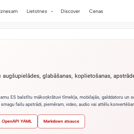
iznesam
Lietotnes
Discover
Cenas
lu augšupielādes, glabāšanas, koplietošanas, apstrā
ojamu ES balstītu mākoņkrātuvi tīmekļa, mobilajās, galddatoru un
n smagu failu apstrādi, piemēram, video, audio vai attēlu konvertēš
OpenAPI YAML
Markdown atsauce