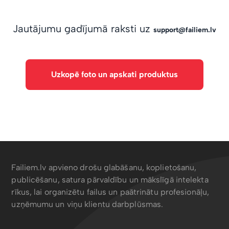
Jautājumu gadījumā raksti uz
support@failiem.lv
Uzkopē foto un apskati produktus
Failiem.lv apvieno drošu glabāšanu, koplietošanu,
publicēšanu, satura pārvaldību un mākslīgā intelekta
rīkus, lai organizētu failus un paātrinātu profesionāļu,
uzņēmumu un viņu klientu darbplūsmas.