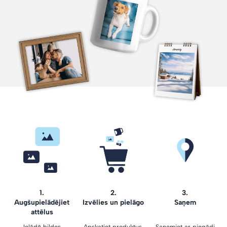
1.
2.
3.
Augšupielādējiet
Izvēlies un pielāgo
Saņem
attēlus
Ielādē bildes
Apskatiet produktus,
Saņemiet ar piegādi