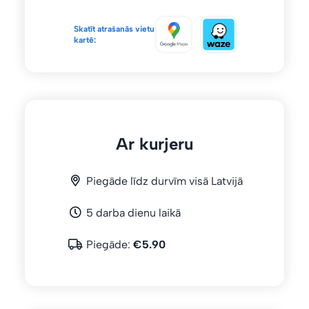
Skatīt atrašanās vietu
kartē:
Ar kurjeru
Piegāde līdz durvīm visā Latvijā
5 darba dienu laikā
Piegāde:
€5.90