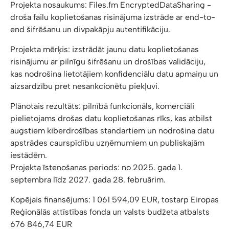
Projekta nosaukums: Files.fm EncryptedDataSharing -
droša failu koplietošanas risinājuma izstrāde ar end-to-
end šifrēšanu un divpakāpju autentifikāciju.
Projekta mērķis: izstrādāt jaunu datu koplietošanas
risinājumu ar pilnīgu šifrēšanu un drošības validāciju,
kas nodrošina lietotājiem konfidenciālu datu apmaiņu un
aizsardzību pret nesankcionētu piekļuvi.
Plānotais rezultāts: pilnībā funkcionāls, komerciāli
pielietojams drošas datu koplietošanas rīks, kas atbilst
augstiem kiberdrošības standartiem un nodrošina datu
apstrādes caurspīdību uzņēmumiem un publiskajām
iestādēm.
Projekta īstenošanas periods: no 2025. gada 1.
septembra līdz 2027. gada 28. februārim.
Kopējais finansējums: 1 061 594,09 EUR, tostarp Eiropas
Reģionālās attīstības fonda un valsts budžeta atbalsts
676 846,74 EUR