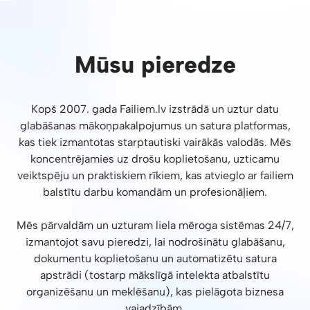
Mūsu pieredze
Kopš 2007. gada Failiem.lv izstrādā un uztur datu
glabāšanas mākoņpakalpojumus un satura platformas,
kas tiek izmantotas starptautiski vairākās valodās. Mēs
koncentrējamies uz drošu koplietošanu, uzticamu
veiktspēju un praktiskiem rīkiem, kas atvieglo ar failiem
balstītu darbu komandām un profesionāļiem.
Mēs pārvaldām un uzturam liela mēroga sistēmas 24/7,
izmantojot savu pieredzi, lai nodrošinātu glabāšanu,
dokumentu koplietošanu un automatizētu satura
apstrādi (tostarp mākslīgā intelekta atbalstītu
organizēšanu un meklēšanu), kas pielāgota biznesa
vajadzībām.