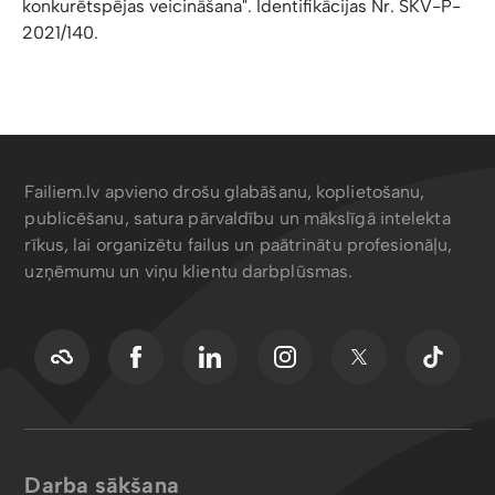
konkurētspējas veicināšana". Identifikācijas Nr. SKV-P-
2021/140.
Failiem.lv apvieno drošu glabāšanu, koplietošanu,
publicēšanu, satura pārvaldību un mākslīgā intelekta
rīkus, lai organizētu failus un paātrinātu profesionāļu,
uzņēmumu un viņu klientu darbplūsmas.
Darba sākšana