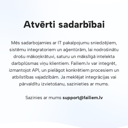
Atvērti sadarbībai
Mēs sadarbojamies ar IT pakalpojumu sniedzējiem,
sistēmu integratoriem un aģentūrām, lai nodrošinātu
drošu mākoņkrātuvi, saturu un mākslīgā intelekta
darbplūsmas viņu klientiem. Failiem.lv var integrēt,
izmantojot API, un pielāgot konkrētiem procesiem un
atbilstības vajadzībām. Ja meklējat integrācijas vai
pārvaldītu izvietošanu, sazinieties ar mums.
Sazinies ar mums
support@failiem.lv