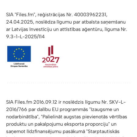
SIA "Files.fm", reģistrācijas Nr. 40003962231,
24.04.2025, noslēdza līgumu par atbalsta saņemšanu
ar Latvijas Investīciju un attīstības aģentūru, līguma Nr.
9.3-1-L-2025/114
SIA Files.fm 2016.09.12 ir noslēdzis līgumu Nr. SKV-L-
2016/766 par dalību EU programmās "Izaugsme un
nodarbinātība", "Palielināt augstas pievienotās vērtības
produktu un pakalpojumu eksporta proporciju" un
saņemot līdzfinansējumu pasākumā "Starptautiskās